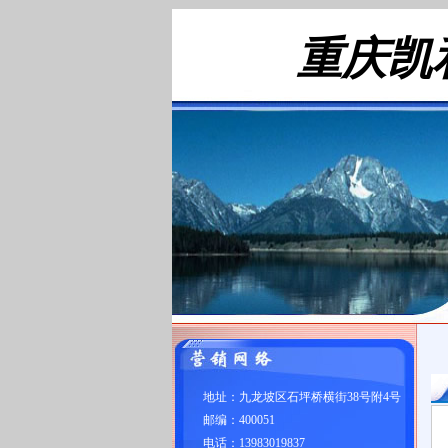
重庆凯
地址：九龙坡区石坪桥横街38号附4号
邮编：400051
电话：13983019837